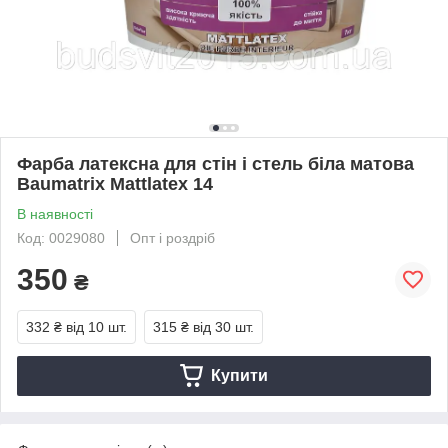
Фарба латексна для стін і стель біла матова
Baumatrix Mattlatex 14
В наявності
Код: 0029080
Опт і роздріб
350
₴
332 ₴
від 10 шт.
315 ₴
від 30 шт.
Купити