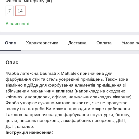
Фасовка матеріалу (кг)
7
14
В наявності
Опис
Характеристики
Доставка
Оплата
Умови п
Опис
Фарба латексна Baumatrix Mattlatex призначена для
фарбування стін та стель усередині приміщень. Також вона
відмінно підійде для фарбування елементів приміщення зі
збільшеним механічним впливом (наприклад: на сходових
клітинах, у коридорах, офісах, навчальних закладах лікарнях).
Фарба утворює суконно-матове покриття, яке не пропускає
вологу і за потреби Ви можете проводити мокре прибирання.
Також вона призначена для фарбування штукатурки, бетону,
цегли, гіпсових поверхонь, лакофарбових поверхонь, ДВП,
ДСП, шпалер.
Інструкція нанесення: