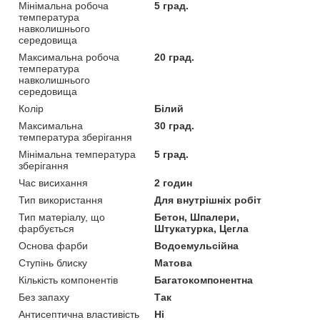
Мінімальна робоча
5 град.
температура
навколишнього
середовища
Максимальна робоча
20 град.
температура
навколишнього
середовища
Колір
Білий
Максимальна
30 град.
температура зберігання
Мінімальна температура
5 град.
зберігання
Час висихання
2 годин
Тип використання
Для внутрішніх робіт
Тип матеріалу, що
Бетон, Шпалери,
фарбується
Штукатурка, Цегла
Основа фарби
Водоемульсійна
Ступінь блиску
Матова
Кількість компонентів
Багатокомпонентна
Без запаху
Так
Антисептична властивість
Ні