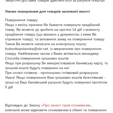
Зворотня доставка товарів здійснюється за рахунок покупця
Умови повернення для товарів належної якості
Повернення товару

Якщо з якоїсь причини Ви бажаєте повернути придбаний 
товар, Ви можете це зробити на протязі 14 діб з моменту 
придбання товару (що вказано у документах з яким Ви 
отримали товар), та заповнити заяву на повернення товару. 
Також Ви можете написати на електронну пошту: 
budsvittopolanska@ukr.net  із зверненням про повернення 
товару. Найближчим часом з Вами зв'яжеться менеджер.

Способи повернення грошових коштів:

Якщо при розрахунку Ви використовували банківську карту, то 
грошові кошти будуть повернені на неї.

При сплаті готівкою - пропонуємо готівковий розрахунок.

Увага! Якщо повернення Вам грошових коштів безготівкове - 
гроші на Ваш банківський рахунок будуть повернені протягом 
5 діб.

Відповідно до Закону
«Про захист прав споживачів»
,
компанія може відмовити споживачеві в обміні та поверненні